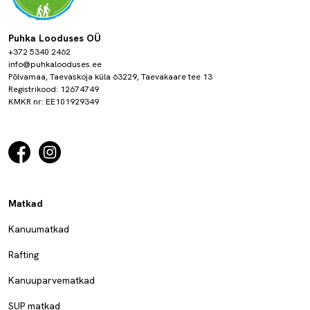
Puhka Looduses OÜ
+372 5340 2462
info@puhkalooduses.ee
Põlvamaa, Taevaskoja küla 63229, Taevakaare tee 13
Registrikood: 12674749
KMKR nr: EE101929349
Matkad
Kanuumatkad
Rafting
Kanuuparvematkad
SUP matkad