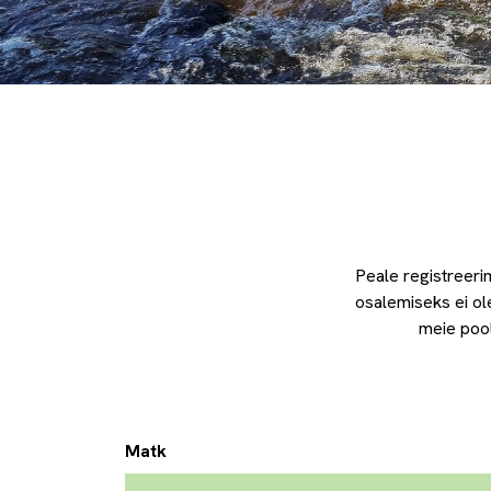
Peale registreerim
osalemiseks ei ol
meie pool
Matk