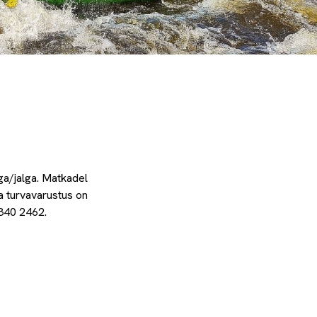
lga/jalga. Matkadel
a turvavarustus on
5340 2462.