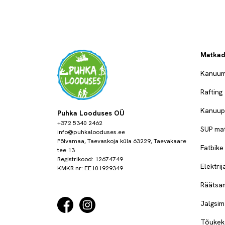
Matka
Kanuum
Rafting
Kanuup
Puhka Looduses OÜ
+372 5340 2462
SUP ma
info@puhkalooduses.ee
Põlvamaa, Taevaskoja küla 63229, Taevakaare
Fatbike
tee 13
Registrikood: 12674749
Elektri
KMKR nr: EE101929349
Räätsa
Jalgsim
Tõukek