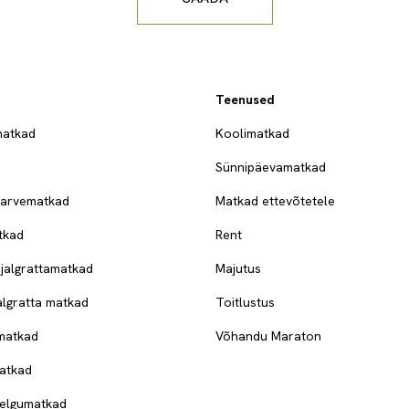
d
Teenused
atkad
Koolimatkad
Sünnipäevamatkad
arvematkad
Matkad ettevõtetele
tkad
Rent
 jalgrattamatkad
Majutus
jalgratta matkad
Toitlustus
matkad
Võhandu Maraton
atkad
elgumatkad