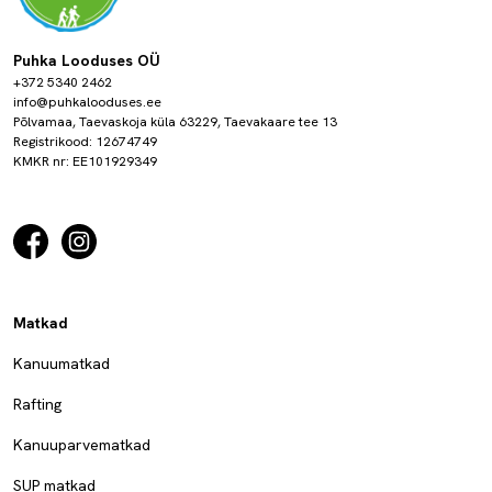
Puhka Looduses OÜ
+372 5340 2462
info@puhkalooduses.ee
Põlvamaa, Taevaskoja küla 63229, Taevakaare tee 13
Registrikood: 12674749
KMKR nr: EE101929349
Matkad
Kanuumatkad
Rafting
Kanuuparvematkad
SUP matkad